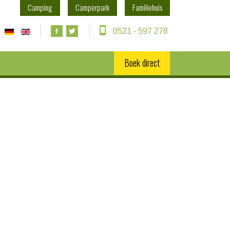
Camping
Camperpark
Familiehuis
0521 - 597 278
Boek direct