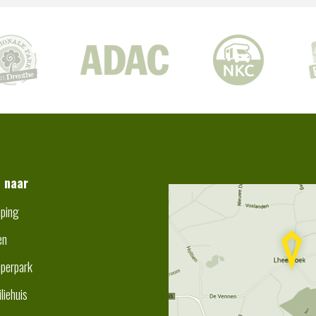
t naar
ping
en
perpark
liehuis