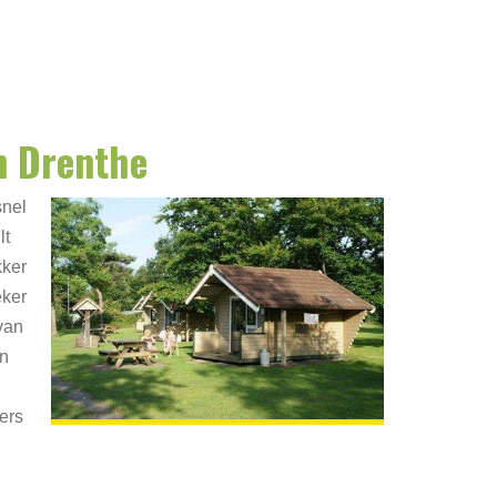
n Drenthe
snel
lt
kker
ker
van
an
ers