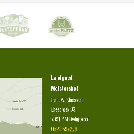
Landgoed
Meistershof
Fam. W. Klaassen
Lheebroek 33
7991 PM
Dwingeloo
0521-597278