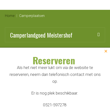
Home
|
Camperplaatsen
Camperlandgoed Meistershof
×
Alles over:
Reserveren
Als het niet meer lukt om via de website te
reserveren, neem dan telefonisch contact met ons
Direct naar
op.
Er is nog plek beschikbaar.
Door op 'Accepteer alle cookies' te klikken ga je akkoord
0521-597278
Ontwerp, realisatie en Zoek & Boek-oplossing TenZer
|