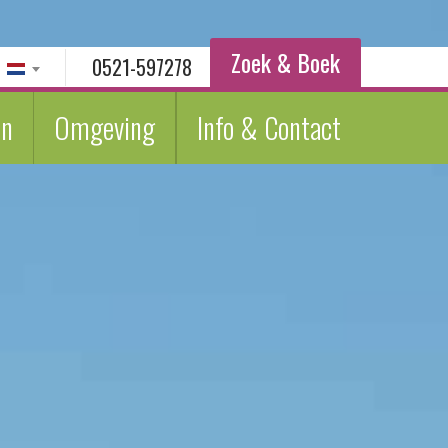
Zoek & Boek
0521-597278
en
Omgeving
Info & Contact