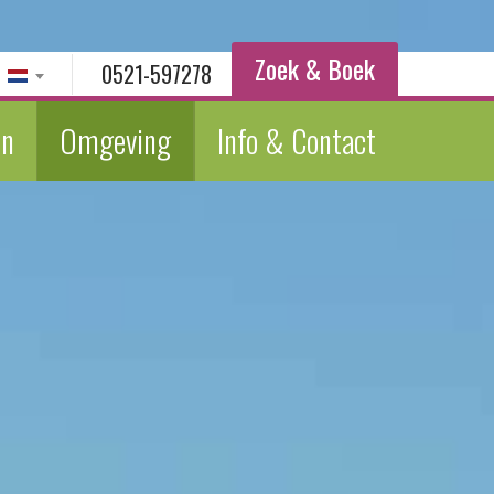
Zoek & Boek
0521-597278
en
Omgeving
Info & Contact