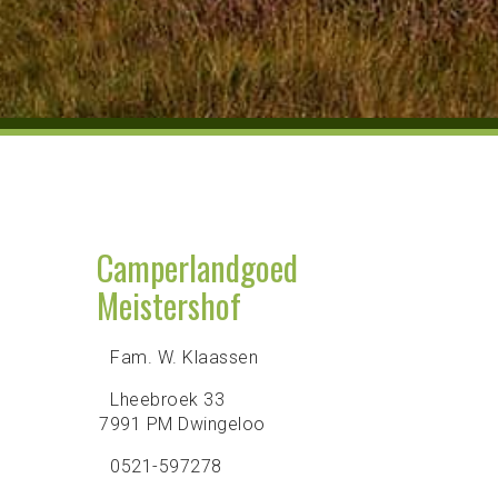
Camperlandgoed
Meistershof
Fam. W. Klaassen
Lheebroek 33
7991 PM Dwingeloo
0521-597278