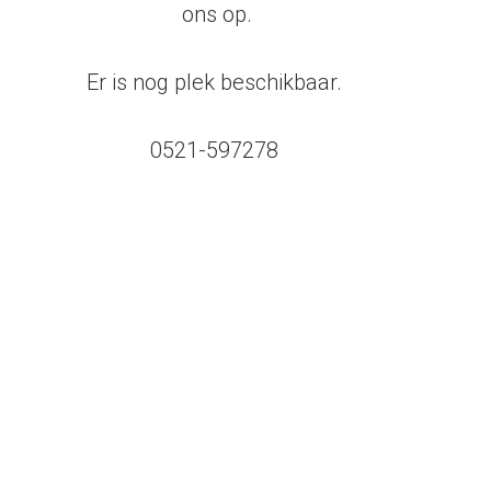
ons op.
Er is nog plek beschikbaar.
0521-597278
paraat
Accepteer alle cookies
keting
Direct naar