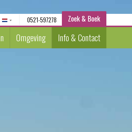
Zoek & Boek
0521-597278
en
Omgeving
Info & Contact