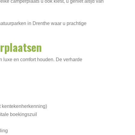
elke camperplaats u ook kiest, u geniet altijd van
natuurparken in Drenthe waar u prachtige
rplaatsen
an luxe en comfort houden. De verharde
t kentekenherkenning)
tale boekingszuil
ling