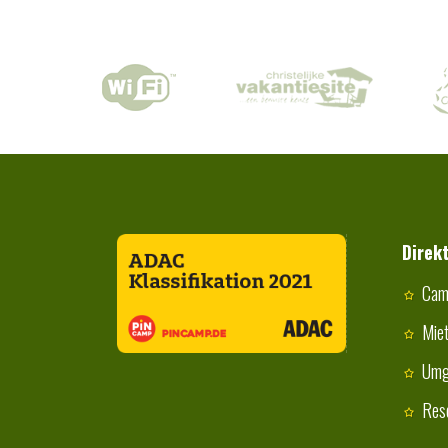
Direk
Cam
Mie
Umg
Res