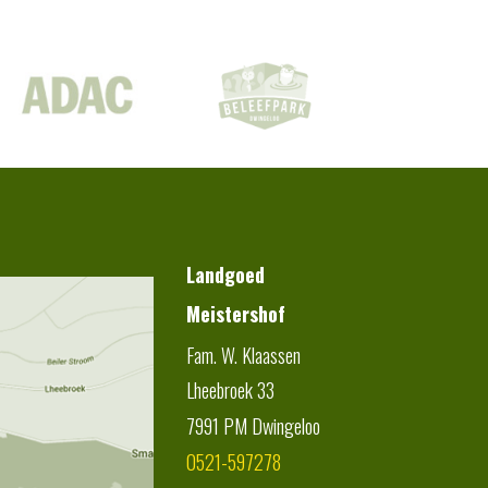
Landgoed
Meistershof
Fam. W. Klaassen
Lheebroek 33
7991 PM
Dwingeloo
0521-597278