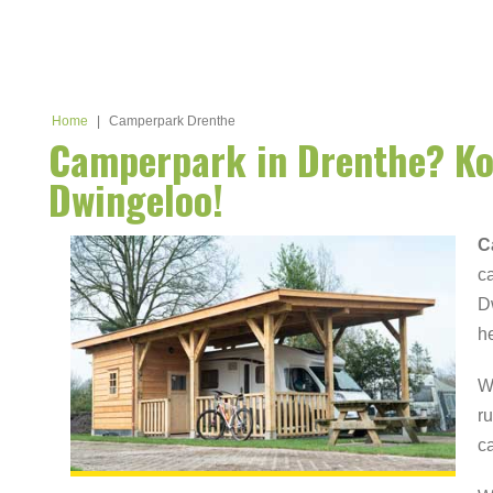
Home
|
Camperpark Drenthe
Camperpark in Drenthe? Ko
Dwingeloo!
C
c
D
h
W
r
c