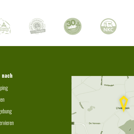
t nach
ping
ten
ebung
ervieren