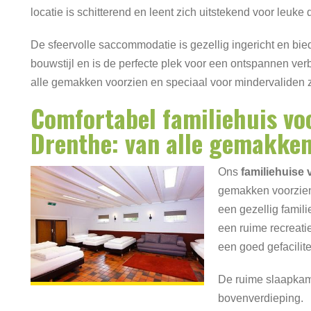
locatie is schitterend en leent zich uitstekend voor leuke d
De sfeervolle saccommodatie is gezellig ingericht en biedt
bouwstijl en is de perfecte plek voor een ontspannen ver
alle gemakken voorzien en speciaal voor mindervaliden 
Comfortabel familiehuis vo
Drenthe: van alle gemakken
Ons
familiehuise
gemakken voorzien 
een gezellig famil
een ruime recreat
een goed gefacilit
De ruime slaapkame
bovenverdieping.