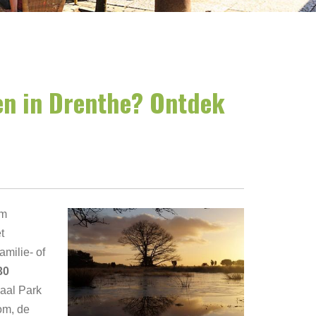
en in Drenthe? Ontdek
om
t
amilie- of
30
aal Park
om, de