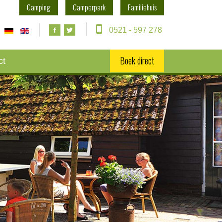
Camping
Camperpark
Familiehuis
0521 - 597 278
Boek direct
ct