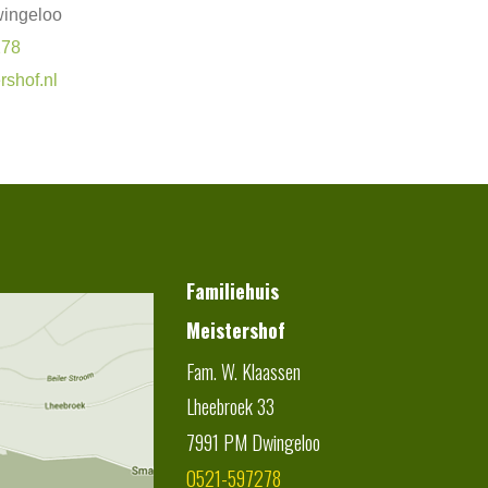
ingeloo
278
rshof.nl
Familiehuis
Meistershof
Fam. W. Klaassen
Lheebroek 33
7991 PM
Dwingeloo
0521-597278