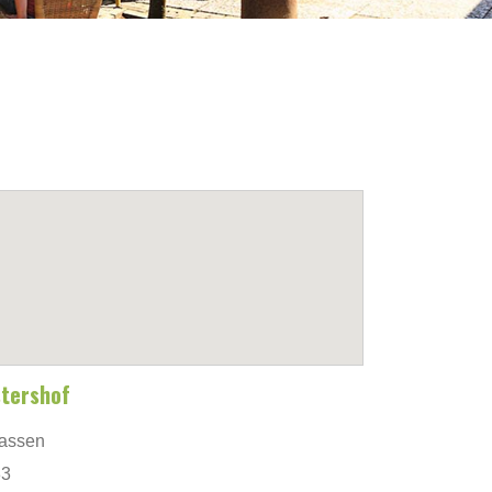
tershof
aassen
33