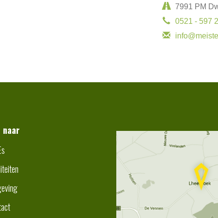
7991 PM Dw
0521 - 597 
info@meiste
t naar
Es
liteiten
eving
tact