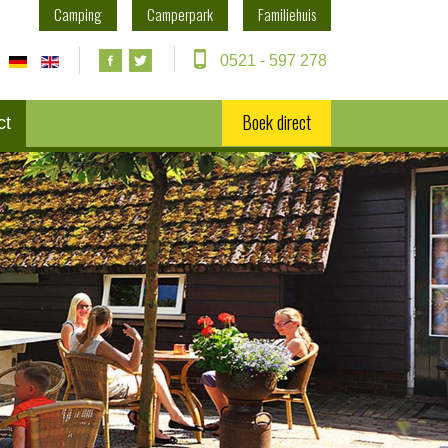
Camping
Camperpark
Familiehuis
0521 - 597 278
Boek direct
ct