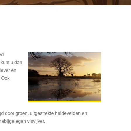
ed
 kunt u dan
iever en
. Ook
d door groen, uitgestrekte heidevelden en
abijgelegen visvijver.