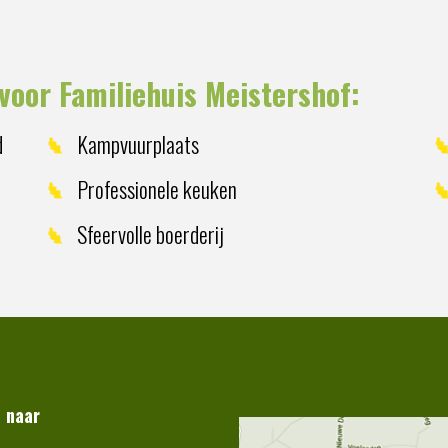
voor Familiehuis Meistershof:
d
Kampvuurplaats
Professionele keuken
Sfeervolle boerderij
t naar