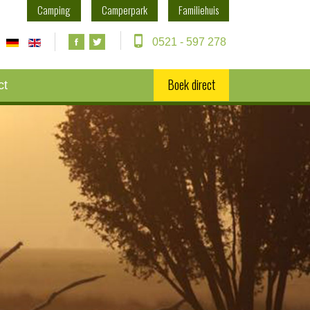
Camping
Camperpark
Familiehuis
0521 - 597 278
Boek direct
ct