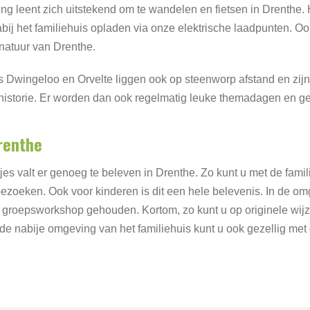
g leent zich uitstekend om te wandelen en fietsen in Drenthe. H
ij het familiehuis opladen via onze elektrische laadpunten. Oo
natuur van Drenthe.
s Dwingeloo en Orvelte liggen ook op steenworp afstand en zij
 historie. Er worden dan ook regelmatig leuke themadagen en 
Drenthe
jes valt er genoeg te beleven in Drenthe. Zo kunt u met de famil
oeken. Ook voor kinderen is dit een hele belevenis. In de omg
f groepsworkshop gehouden. Kortom, zo kunt u op originele wij
de nabije omgeving van het familiehuis kunt u ook gezellig met 