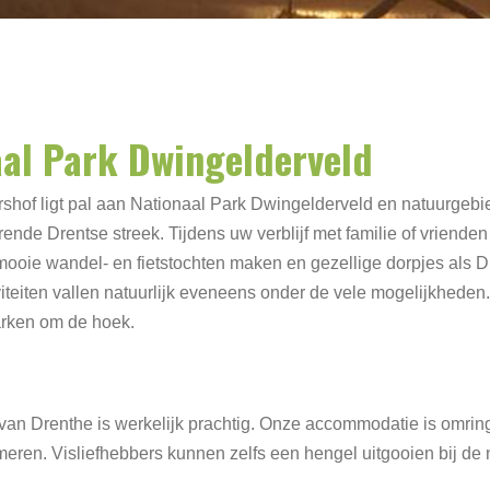
aal Park Dwingelderveld
ershof ligt pal aan Nationaal Park Dwingelderveld en natuurgebi
nde Drentse streek. Tijdens uw verblijf met familie of vrienden
u mooie wandel- en fietstochten maken en gezellige dorpjes als D
teiten vallen natuurlijk eveneens onder de vele mogelijkheden
parken om de hoek.
van Drenthe is werkelijk prachtig. Onze accommodatie is omring
meren. Visliefhebbers kunnen zelfs een hengel uitgooien bij de n