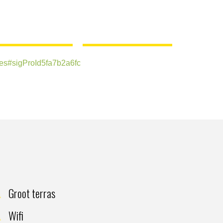
-es#sigProId5fa7b2a6fc
Groot terras
Wifi