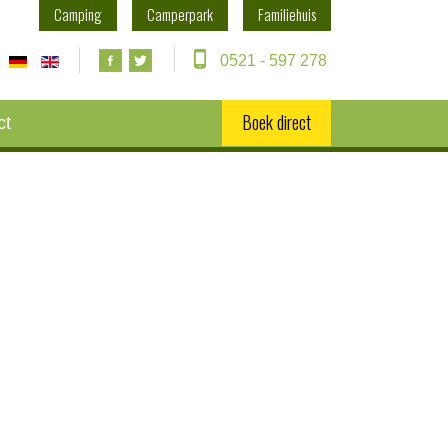
Camping
Camperpark
Familiehuis
0521 - 597 278
Boek direct
ct