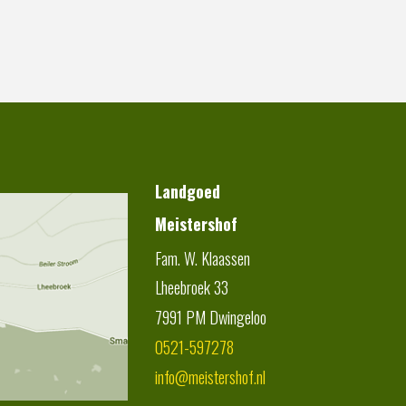
Landgoed
Meistershof
Fam. W. Klaassen
Lheebroek 33
7991 PM
Dwingeloo
0521-597278
info@meistershof.nl