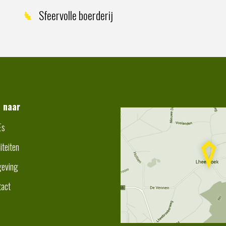
Sfeervolle boerderij
t naar
Es
liteiten
eving
tact