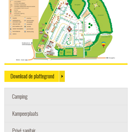
Download de plattegrond
Camping
Kampeerplaats
Privé sanitair