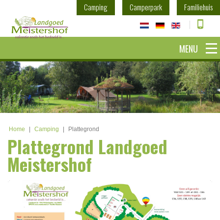
Camping
Camperpark
Familiehuis
MENU
Home
|
Camping
|
Plattegrond
Plattegrond Landgoed
Meistershof