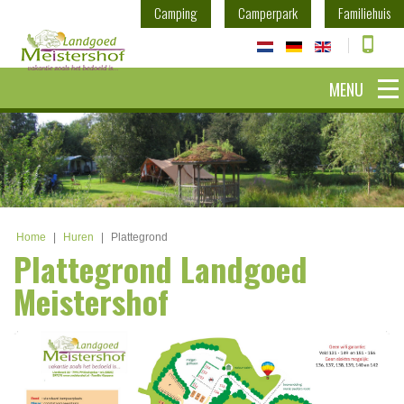
Camping
Camperpark
Familiehuis
MENU
Home
|
Huren
|
Plattegrond
Plattegrond Landgoed
Meistershof