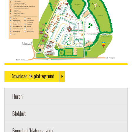
Download de plattegrond
Huren
Blokhut
Boomhut 'Natuur-cabin'