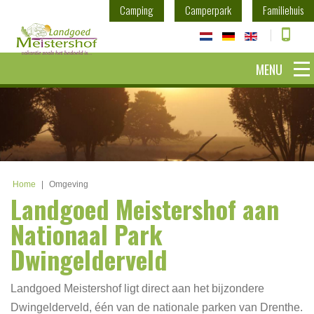
Camping
Camperpark
Familiehuis
MENU
Home
|
Omgeving
Landgoed Meistershof aan
Nationaal Park
Dwingelderveld
Landgoed Meistershof ligt direct aan het bijzondere
Dwingelderveld, één van de nationale parken van Drenthe.