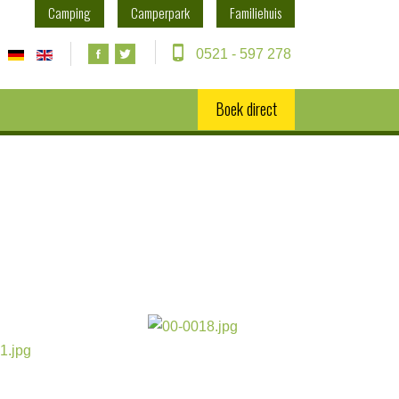
Camping
Camperpark
Familiehuis
0521 - 597 278
Boek direct