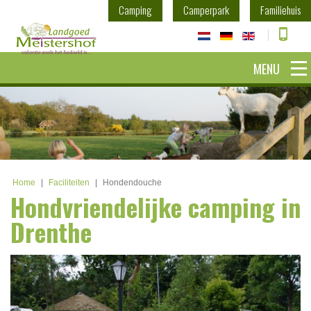
Camping
Camperpark
Familiehuis
MENU
Home
|
Faciliteiten
|
Hondendouche
Hondvriendelijke camping in
Drenthe