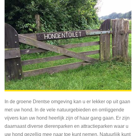
In de groene Drentse omgeving kan u er lekker op uit gaan
met uw hond. In de vele natuurgebieden en omliggende
vijvers kan uw hond heerlijk zijn of haar gang gaan. Er zijn
daarnaast diverse dierenparken en attractieparken waar u
uw hond gezellig mee naar toe kunt nemen. Natuurlijk kunt