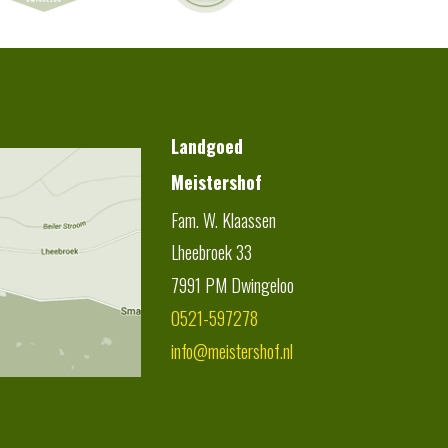
Landgoed
Meistershof
Fam. W. Klaassen
Lheebroek 33
7991 PM
Dwingeloo
0521-597278
info@meistershof.nl