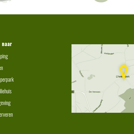
t naar
ping
en
perpark
liehuis
eving
erveren