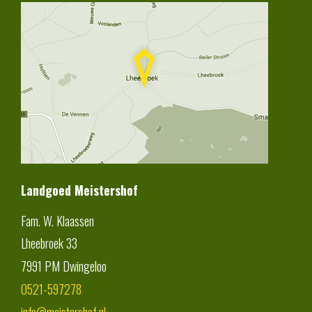
Landgoed Meistershof
Fam. W. Klaassen
Lheebroek 33
7991 PM
Dwingeloo
0521-597278