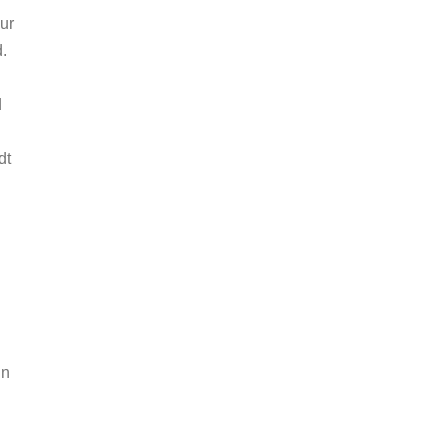
ur
.
d
dt
in