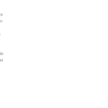
ze
en
n
de
et