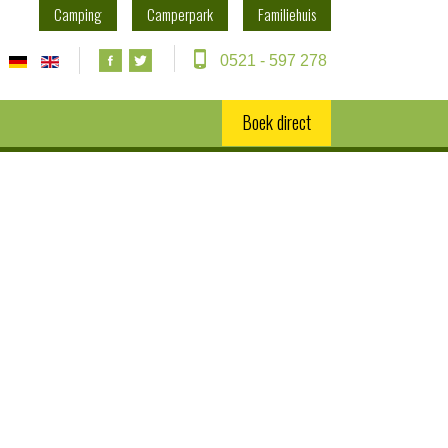
Camping
Camperpark
Familiehuis
0521 - 597 278
Boek direct