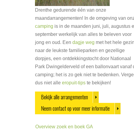
Drenthe gedurende één van onze
maandarrangementen! In de omgeving van on
camping
is in de maanden juni, juli, augustus 
september werkelijk van alles te beleven voor
jong en oud. Een
dagje weg
met het hele gezi
naar de leukste familieparken en gezellige
dorpjes, een ontdekkingstocht door Nationaal
Park Dwingelderveld of een ballonvaart vanaf 
camping; het is zo gek niet te bedenken. Verge
dus niet alle
eropuit-tips
te bekijken!
Bekijk alle arrangementen
Neem contact op voor meer informatie
Overview zoek en boek GA