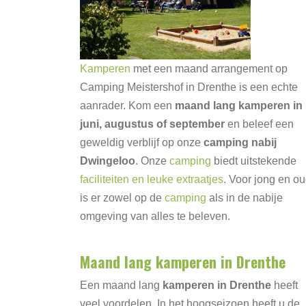
Kamperen
met een maand arrangement op
Camping Meistershof in Drenthe is een echte
aanrader. Kom een
maand lang kamperen in
juni, augustus of september
en beleef een
geweldig verblijf op onze
camping nabij
Dwingeloo
. Onze
camping
biedt uitstekende
faciliteiten en leuke extraatjes
. Voor jong en o
is er zowel op de
camping
als in de nabije
omgeving van alles te beleven.
Maand lang kamperen in Drenthe
Een maand lang
kamperen in Drenthe
heeft
veel voordelen. In het hoogseizoen heeft u de