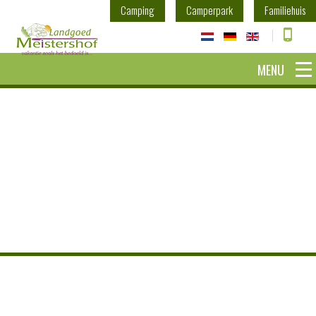
Camping
Camperpark
Familiehuis
MENU