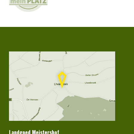
Landgoed Meistershof